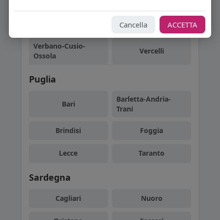
Biella
Cuneo
Cancella
ACCETTA
Novara
Torino
Verbano-Cusio-
Vercelli
Ossola
Puglia
Barletta-Andria-
Bari
Trani
Brindisi
Foggia
Lecce
Taranto
Sardegna
Cagliari
Nuoro