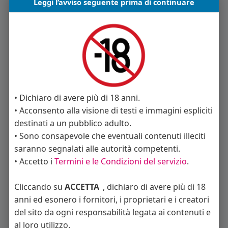
Leggi l’avviso seguente prima di continuare
Sondrio
Varese
Marche
Ancona
Ascoli Piceno
Fermo
Macerata
• Dichiaro di avere più di 18 anni.
• Acconsento alla visione di testi e immagini espliciti
Pesaro e Urbino
destinati a un pubblico adulto.
• Sono consapevole che eventuali contenuti illeciti
Molise
saranno segnalati alle autorità competenti.
Campobasso
Isernia
• Accetto i
Termini e le Condizioni del servizio
.
Piemonte
Cliccando su
ACCETTA
, dichiaro di avere più di 18
anni ed esonero i fornitori, i proprietari e i creatori
Alessandria
Asti
del sito da ogni responsabilità legata ai contenuti e
al loro utilizzo.