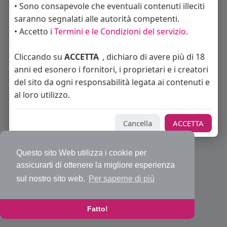
• Sono consapevole che eventuali contenuti illeciti
saranno segnalati alle autorità competenti.
• Accetto i
Termini e le Condizioni del servizio
.
© 2026 Bakeca Social
Cliccando su
ACCETTA
, dichiaro di avere più di 18
Home
Cos'è BakecaSocial
Annunci
Mercatino
Blog
anni ed esonero i fornitori, i proprietari e i creatori
Eventi
Contattaci
Privacy Policy
Condizioni d'uso
Richiedi rimborso abbonamento PRO
Sviluppatori
del sito da ogni responsabilità legata ai contenuti e
Centro Assistenza
Supporto
al loro utilizzo.
Lingua
Cancella
ACCETTA
Questo sito Web utilizza i cookie per
assicurarti di ottenere la migliore esperienza
sul nostro sito web.
Per saperne di più
Fatto!