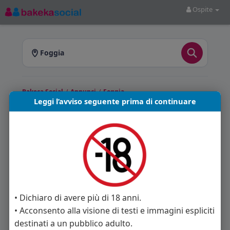
Ospite
Foggia
Bakeca Social
/
Annunci
/
Foggia
Leggi l’avviso seguente prima di continuare
Annunci a Foggia
Bakeca Social
ti offre annunci pubblicati a
Foggia e provincia. Sfoglia gli annunci
disponibili e scegli quello più adatto a te.
Annunci trovati: 0
• Dichiaro di avere più di 18 anni.
• Acconsento alla visione di testi e immagini espliciti
Nessun annuncio disponibile in questa sezione.
destinati a un pubblico adulto.