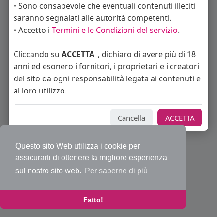
• Sono consapevole che eventuali contenuti illeciti
saranno segnalati alle autorità competenti.
• Accetto i
Termini e le Condizioni del servizio
.
© 2026 Bakeca Social
Cliccando su
ACCETTA
, dichiaro di avere più di 18
Home
Cos'è BakecaSocial
Annunci
Mercatino
Blog
anni ed esonero i fornitori, i proprietari e i creatori
Eventi
Contattaci
Privacy Policy
Condizioni d'uso
Richiedi rimborso abbonamento PRO
Sviluppatori
del sito da ogni responsabilità legata ai contenuti e
Centro Assistenza
Supporto
al loro utilizzo.
Lingua
Cancella
ACCETTA
Questo sito Web utilizza i cookie per
assicurarti di ottenere la migliore esperienza
sul nostro sito web.
Per saperne di più
Fatto!