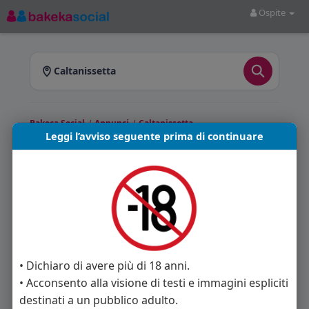
Ospite
Caltanissetta
Bakeca Social
/
Annunci
/
Caltanissetta
Leggi l’avviso seguente prima di continuare
Annunci a Caltanissetta
Bakeca Social
ti offre annunci pubblicati a
Caltanissetta e provincia. Sfoglia gli annunci
disponibili e scegli quello più adatto a te.
Annunci trovati: 0
• Dichiaro di avere più di 18 anni.
• Acconsento alla visione di testi e immagini espliciti
Nessun annuncio disponibile in questa sezione.
destinati a un pubblico adulto.