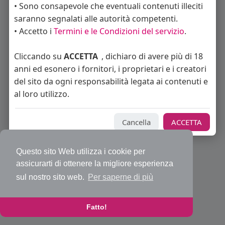
• Sono consapevole che eventuali contenuti illeciti
saranno segnalati alle autorità competenti.
• Accetto i
Termini e le Condizioni del servizio
.
© 2026 Bakeca Social
Cliccando su
ACCETTA
, dichiaro di avere più di 18
Home
Cos'è BakecaSocial
Annunci
Mercatino
Blog
anni ed esonero i fornitori, i proprietari e i creatori
Eventi
Contattaci
Privacy Policy
Condizioni d'uso
Richiedi rimborso abbonamento PRO
Sviluppatori
del sito da ogni responsabilità legata ai contenuti e
Centro Assistenza
Supporto
al loro utilizzo.
Lingua
Cancella
ACCETTA
Questo sito Web utilizza i cookie per
assicurarti di ottenere la migliore esperienza
sul nostro sito web.
Per saperne di più
Fatto!