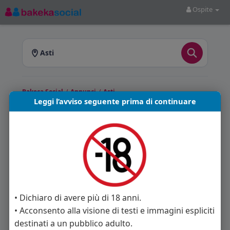
Ospite
Asti
Bakeca Social
/
Annunci
/
Asti
Leggi l’avviso seguente prima di continuare
Annunci a Asti
Bakeca Social
ti offre annunci pubblicati a Asti e
provincia. Sfoglia gli annunci disponibili e scegli
quello più adatto a te.
Annunci trovati: 0
• Dichiaro di avere più di 18 anni.
• Acconsento alla visione di testi e immagini espliciti
Nessun annuncio disponibile in questa sezione.
destinati a un pubblico adulto.