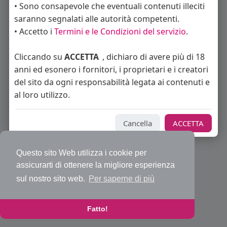
• Sono consapevole che eventuali contenuti illeciti
saranno segnalati alle autorità competenti.
• Accetto i
Termini e le Condizioni del servizio
.
© 2026 Bakeca Social
Cliccando su
ACCETTA
, dichiaro di avere più di 18
Home
Cos'è BakecaSocial
Annunci
Mercatino
Blog
anni ed esonero i fornitori, i proprietari e i creatori
Eventi
Contattaci
Privacy Policy
Condizioni d'uso
Richiedi rimborso abbonamento PRO
Sviluppatori
del sito da ogni responsabilità legata ai contenuti e
Centro Assistenza
Supporto
al loro utilizzo.
Lingua
Cancella
ACCETTA
Questo sito Web utilizza i cookie per
assicurarti di ottenere la migliore esperienza
sul nostro sito web.
Per saperne di più
Fatto!