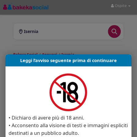
Ospite
Isernia
Bakeca Social
/
Annunci
/
Isernia
Leggi l’avviso seguente prima di continuare
Annunci a Isernia
Bakeca Social
ti offre annunci pubblicati a
Isernia e provincia. Sfoglia gli annunci
disponibili e scegli quello più adatto a te.
Annunci trovati: 0
• Dichiaro di avere più di 18 anni.
• Acconsento alla visione di testi e immagini espliciti
Nessun annuncio disponibile in questa sezione.
destinati a un pubblico adulto.