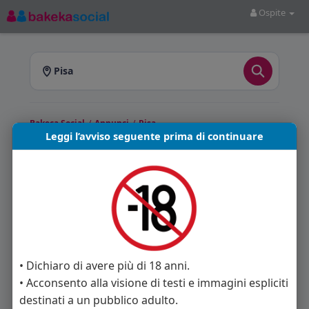
Ospite
Pisa
Bakeca Social
/
Annunci
/
Pisa
Leggi l’avviso seguente prima di continuare
Annunci a Pisa
Bakeca Social
ti offre annunci pubblicati a Pisa e
provincia. Sfoglia gli annunci disponibili e scegli
quello più adatto a te.
Annunci trovati: 0
• Dichiaro di avere più di 18 anni.
• Acconsento alla visione di testi e immagini espliciti
Nessun annuncio disponibile in questa sezione.
destinati a un pubblico adulto.