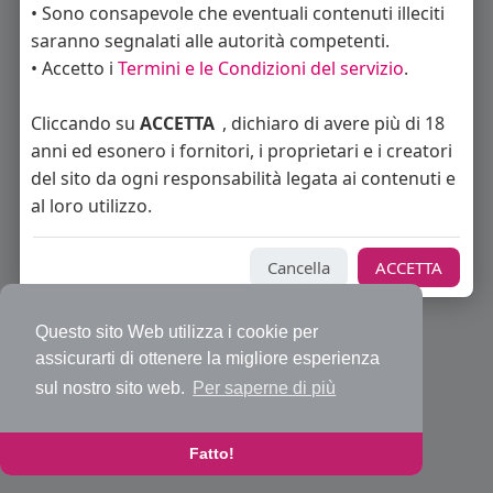
• Sono consapevole che eventuali contenuti illeciti
saranno segnalati alle autorità competenti.
• Accetto i
Termini e le Condizioni del servizio
.
© 2026 Bakeca Social
Cliccando su
ACCETTA
, dichiaro di avere più di 18
Home
Cos'è BakecaSocial
Annunci
Mercatino
Blog
anni ed esonero i fornitori, i proprietari e i creatori
Eventi
Contattaci
Privacy Policy
Condizioni d'uso
Richiedi rimborso abbonamento PRO
Sviluppatori
del sito da ogni responsabilità legata ai contenuti e
Centro Assistenza
Supporto
al loro utilizzo.
Lingua
Cancella
ACCETTA
Questo sito Web utilizza i cookie per
assicurarti di ottenere la migliore esperienza
sul nostro sito web.
Per saperne di più
Fatto!