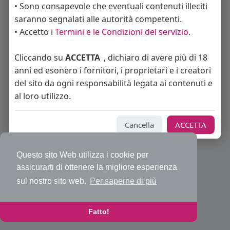
• Sono consapevole che eventuali contenuti illeciti
saranno segnalati alle autorità competenti.
• Accetto i
Termini e le Condizioni del servizio
.
© 2026 Bakeca Social
Cliccando su
ACCETTA
, dichiaro di avere più di 18
Home
Cos'è BakecaSocial
Annunci
Mercatino
Blog
anni ed esonero i fornitori, i proprietari e i creatori
Eventi
Contattaci
Privacy Policy
Condizioni d'uso
Richiedi rimborso abbonamento PRO
Sviluppatori
del sito da ogni responsabilità legata ai contenuti e
Centro Assistenza
Supporto
al loro utilizzo.
Lingua
Cancella
ACCETTA
Questo sito Web utilizza i cookie per
assicurarti di ottenere la migliore esperienza
sul nostro sito web.
Per saperne di più
Fatto!