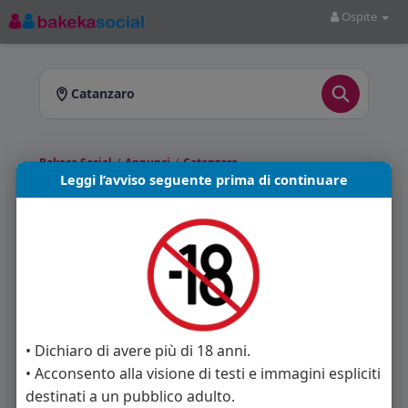
Ospite
Catanzaro
Bakeca Social
/
Annunci
/
Catanzaro
Leggi l’avviso seguente prima di continuare
Annunci a Catanzaro
Bakeca Social
ti offre annunci pubblicati a
Catanzaro e provincia. Sfoglia gli annunci
disponibili e scegli quello più adatto a te.
Annunci trovati: 0
• Dichiaro di avere più di 18 anni.
• Acconsento alla visione di testi e immagini espliciti
Nessun annuncio disponibile in questa sezione.
destinati a un pubblico adulto.