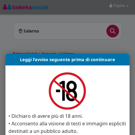
Ospite
Salerno
Bakeca Social
/
Annunci
/
Salerno
Leggi l’avviso seguente prima di continuare
Annunci a Salerno
Bakeca Social
ti offre annunci pubblicati a
Salerno e provincia. Sfoglia gli annunci
disponibili e scegli quello più adatto a te.
Annunci trovati: 0
• Dichiaro di avere più di 18 anni.
• Acconsento alla visione di testi e immagini espliciti
Nessun annuncio disponibile in questa sezione.
destinati a un pubblico adulto.