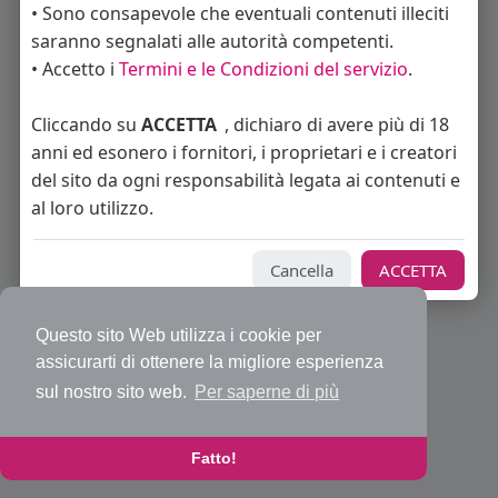
• Sono consapevole che eventuali contenuti illeciti
saranno segnalati alle autorità competenti.
• Accetto i
Termini e le Condizioni del servizio
.
© 2026 Bakeca Social
Cliccando su
ACCETTA
, dichiaro di avere più di 18
Home
Cos'è BakecaSocial
Annunci
Mercatino
Blog
anni ed esonero i fornitori, i proprietari e i creatori
Eventi
Contattaci
Privacy Policy
Condizioni d'uso
Richiedi rimborso abbonamento PRO
Sviluppatori
del sito da ogni responsabilità legata ai contenuti e
Centro Assistenza
Supporto
al loro utilizzo.
Lingua
Cancella
ACCETTA
Questo sito Web utilizza i cookie per
assicurarti di ottenere la migliore esperienza
sul nostro sito web.
Per saperne di più
Fatto!