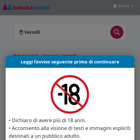
Ospite
Vercelli
Bakeca Social
/
Annunci
/
Vercelli
Leggi l’avviso seguente prima di continuare
Annunci a Vercelli
Bakeca Social
ti offre annunci pubblicati a
Vercelli e provincia. Sfoglia gli annunci
disponibili e scegli quello più adatto a te.
Annunci trovati: 0
• Dichiaro di avere più di 18 anni.
• Acconsento alla visione di testi e immagini espliciti
Nessun annuncio disponibile in questa sezione.
destinati a un pubblico adulto.