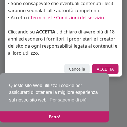
• Sono consapevole che eventuali contenuti illeciti
saranno segnalati alle autorità competenti.
• Accetto i
Termini e le Condizioni del servizio
.
© 2026 Bakeca Social
Cliccando su
ACCETTA
, dichiaro di avere più di 18
Home
Cos'è BakecaSocial
Annunci
Mercatino
Blog
anni ed esonero i fornitori, i proprietari e i creatori
Eventi
Contattaci
Privacy Policy
Condizioni d'uso
Richiedi rimborso abbonamento PRO
Sviluppatori
del sito da ogni responsabilità legata ai contenuti e
Centro Assistenza
Supporto
al loro utilizzo.
Lingua
Cancella
ACCETTA
Questo sito Web utilizza i cookie per
assicurarti di ottenere la migliore esperienza
sul nostro sito web.
Per saperne di più
Fatto!