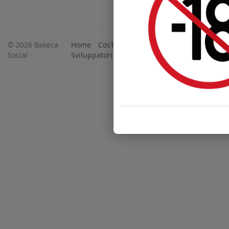
© 2026 Bakeca
Home
Cos'è BakecaSocial
Annunci
Mercat
Social
Sviluppatori
Centro Assistenza
Supporto