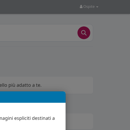
Ospite
ello più adatto a te.
agini espliciti destinati a