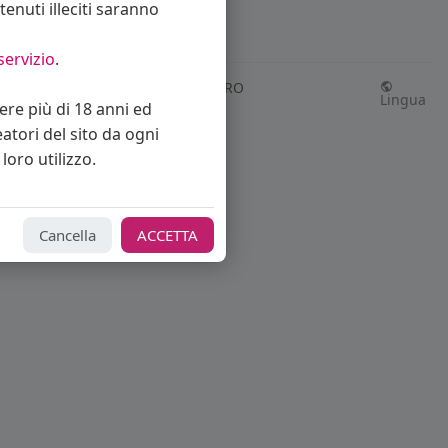
enuti illeciti saranno
servizio
.
Richiedi rimborso abbonamento PRO
Lingua
vere più di 18 anni ed
eatori del sito da ogni
loro utilizzo.
Cancella
ACCETTA