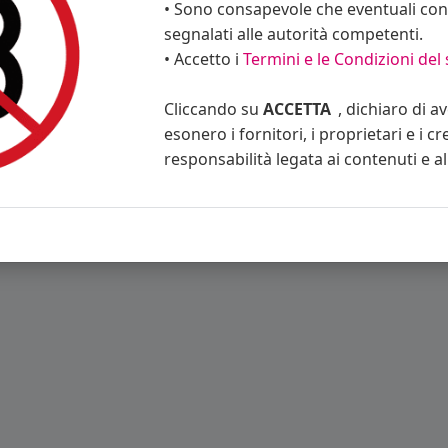
• Sono consapevole che eventuali cont
segnalati alle autorità competenti.
• Accetto i
Termini e le Condizioni del 
ino
Blog
Eventi
Contattaci
Privacy Policy
Condizioni d'uso
Cliccando su
ACCETTA
, dichiaro di a
esonero i fornitori, i proprietari e i cr
responsabilità legata ai contenuti e al 