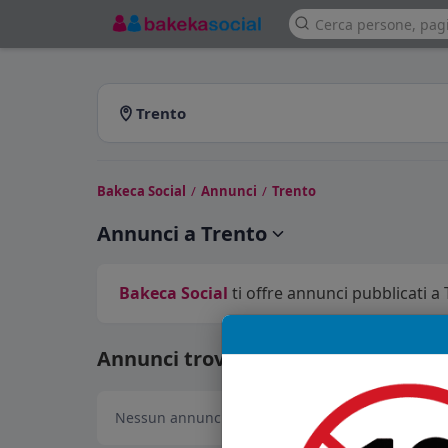
Trento
Bakeca Social
/
Annunci
/
Trento
Annunci a Trento
Bakeca Social
ti offre annunci pubblicati a 
Annunci trovati: 0
Nessun annuncio disponibile in questa sezione.