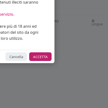
enuti illeciti saranno
servizio
.
Richiedi rimborso abbonamento PRO
Lingua
vere più di 18 anni ed
eatori del sito da ogni
loro utilizzo.
Cancella
ACCETTA