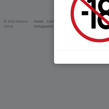
© 2026 Bakeca
Home
Cos'è BakecaSocial
Annunci
Mercat
Social
Sviluppatori
Centro Assistenza
Supporto