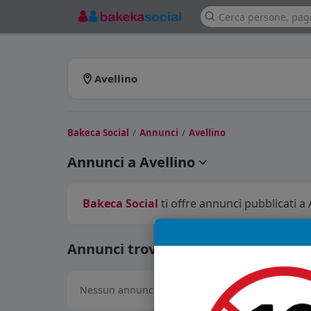
Avellino
Bakeca Social
/
Annunci
/
Avellino
Annunci a Avellino
Bakeca Social
ti offre annunci pubblicati a A
Annunci trovati: 0
Nessun annuncio disponibile in questa sezione.