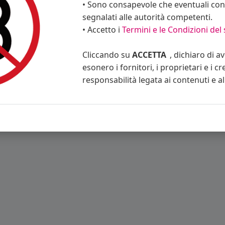
• Sono consapevole che eventuali cont
segnalati alle autorità competenti.
• Accetto i
Termini e le Condizioni del 
ino
Blog
Eventi
Contattaci
Privacy Policy
Condizioni d'uso
Cliccando su
ACCETTA
, dichiaro di a
esonero i fornitori, i proprietari e i cr
responsabilità legata ai contenuti e al 