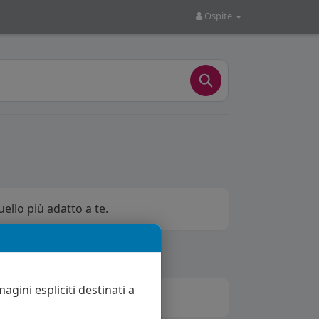
Ospite
uello più adatto a te.
agini espliciti destinati a