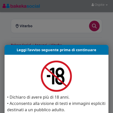
Ospite
Viterbo
Bakeca Social
/
Annunci
/
Viterbo
Leggi l’avviso seguente prima di continuare
Annunci a Viterbo
Bakeca Social
ti offre annunci pubblicati a
Viterbo e provincia. Sfoglia gli annunci
disponibili e scegli quello più adatto a te.
Annunci trovati: 0
• Dichiaro di avere più di 18 anni.
• Acconsento alla visione di testi e immagini espliciti
Nessun annuncio disponibile in questa sezione.
destinati a un pubblico adulto.