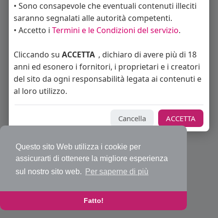
• Sono consapevole che eventuali contenuti illeciti
saranno segnalati alle autorità competenti.
• Accetto i
Termini e le Condizioni del servizio
.
© 2026 Bakeca Social
Cliccando su
ACCETTA
, dichiaro di avere più di 18
Home
Cos'è BakecaSocial
Annunci
Mercatino
Blog
anni ed esonero i fornitori, i proprietari e i creatori
Eventi
Contattaci
Privacy Policy
Condizioni d'uso
Richiedi rimborso abbonamento PRO
Sviluppatori
del sito da ogni responsabilità legata ai contenuti e
Centro Assistenza
Supporto
al loro utilizzo.
Lingua
Cancella
ACCETTA
Questo sito Web utilizza i cookie per
assicurarti di ottenere la migliore esperienza
sul nostro sito web.
Per saperne di più
Fatto!