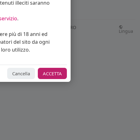
enuti illeciti saranno
servizio
.
Richiedi rimborso abbonamento PRO
Lingua
vere più di 18 anni ed
eatori del sito da ogni
loro utilizzo.
Cancella
ACCETTA