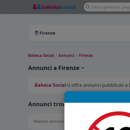
Firenze
Bakeca Social
/
Annunci
/
Firenze
Annunci a Firenze
Bakeca Social
ti offre annunci pubblicati a F
Annunci trovati: 0
Nessun annuncio disponibile in questa sezione.