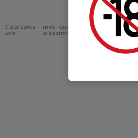
© 2026 Bakeca
Home
Cos'è BakecaSocial
Annunci
Mercat
Social
Sviluppatori
Centro Assistenza
Supporto