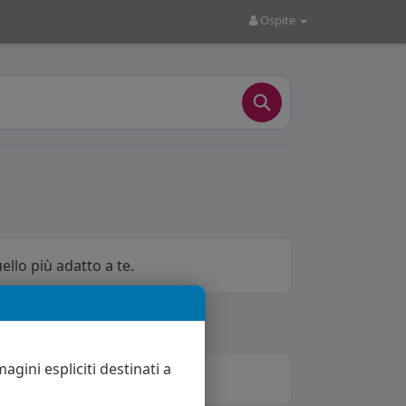
Ospite
ello più adatto a te.
agini espliciti destinati a