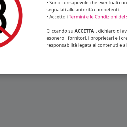
• Sono consapevole che eventuali cont
segnalati alle autorità competenti.
• Accetto i
Termini e le Condizioni del 
ino
Blog
Eventi
Contattaci
Privacy Policy
Condizioni d'uso
Cliccando su
ACCETTA
, dichiaro di a
esonero i fornitori, i proprietari e i cr
responsabilità legata ai contenuti e al 