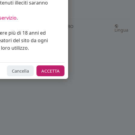
enuti illeciti saranno
servizio
.
Richiedi rimborso abbonamento PRO
Lingua
vere più di 18 anni ed
eatori del sito da ogni
loro utilizzo.
Cancella
ACCETTA