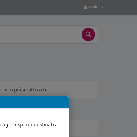
Ospite
quello più adatto a te.
agini espliciti destinati a