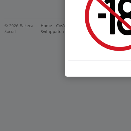
© 2026 Bakeca
Home
Cos'è BakecaSocial
Annunci
Mercat
Social
Sviluppatori
Centro Assistenza
Supporto