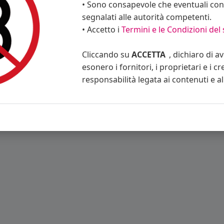
• Sono consapevole che eventuali cont
segnalati alle autorità competenti.
• Accetto i
Termini e le Condizioni del 
ino
Blog
Eventi
Contattaci
Privacy Policy
Condizioni d'uso
Cliccando su
ACCETTA
, dichiaro di a
esonero i fornitori, i proprietari e i cr
responsabilità legata ai contenuti e al 