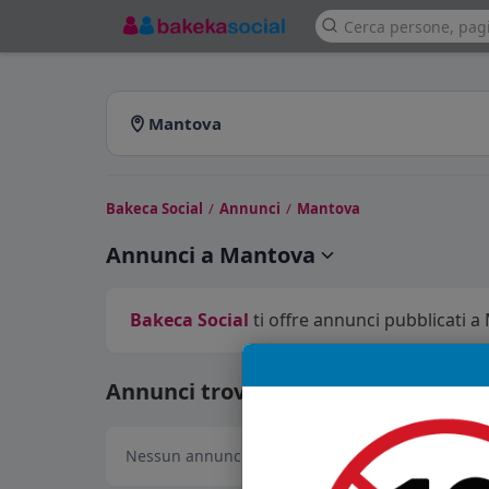
Mantova
Bakeca Social
/
Annunci
/
Mantova
Annunci a Mantova
Bakeca Social
ti offre annunci pubblicati a 
Annunci trovati: 0
Nessun annuncio disponibile in questa sezione.