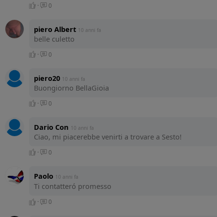
·
0
piero Albert
10 anni fa
belle culetto
·
0
piero20
10 anni fa
Buongiorno BellaGioia
·
0
Dario Con
10 anni fa
Ciao, mi piacerebbe venirti a trovare a Sesto!
·
0
Paolo
10 anni fa
Ti contatteró promesso
·
0