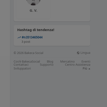
G. V.
Hashtag di tendenza!
#n3513465044
3 post
Lingua
© 2026 Bakeca Social
Cos'è BakecaSocial
Blog
Mercatino
Eventi
Contattaci
Supporto
Centro Assistenza
Sviluppatori
Più