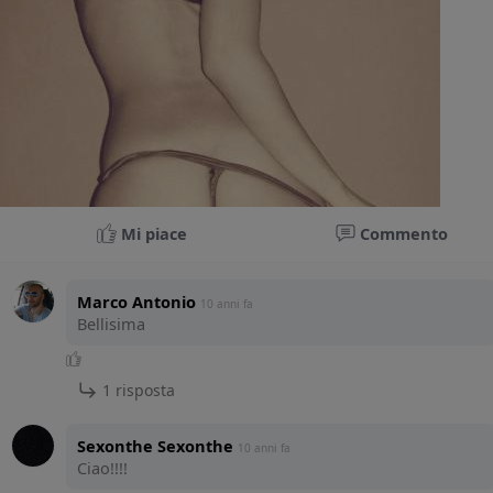
Mi piace
Commento
Marco Antonio
10 anni fa
Bellisima
1 risposta
Sexonthe Sexonthe
10 anni fa
Ciao!!!!