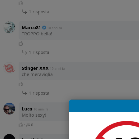
1 risposta
Marco81
10 anni fa
TROPPO bella!
1 risposta
Stinger XXX
10 anni fa
che meraviglia
1 risposta
Luca
10 anni fa
Molto sexy!
·
0