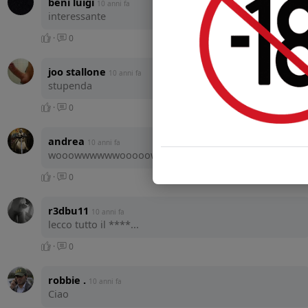
beni luigi
10 anni fa
interessante
·
0
joo stallone
10 anni fa
stupenda
·
0
andrea
10 anni fa
wooowwwwwwooooowwwww
·
0
r3dbu11
10 anni fa
lecco tutto il ****...
·
0
robbie .
10 anni fa
Ciao