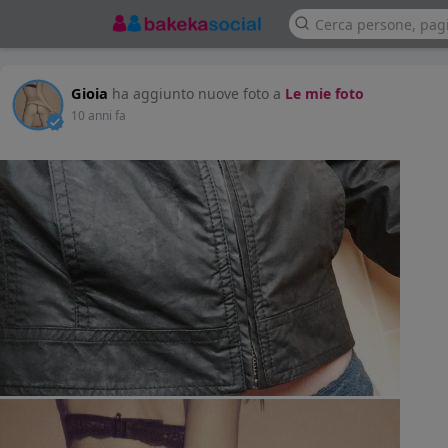
Gioia
ha aggiunto nuove foto a
Le mie foto
10 anni fa