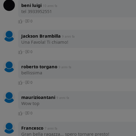
beni luigi
10 anni fa
tel 3933952551
·
0
Jackson Brambilla
9 anni fa
Una Favola! Ti chiamo!
·
0
roberto torgano
9 anni fa
bellissima
·
0
maurizioantani
9 anni fa
Wow top
·
0
Francesco
7 anni fa
Gran bella ragazza... spero tornare presto!