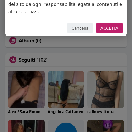
del sito da ogni responsabilità legata ai contenuti e
About
al loro utilizzo.
Sto cercando:
coppie
Cancella
ACCETTA
Album
(0)
Seguiti
(102)
Alex / Sara Rimin
Angelica Cattaneo
callmevittoria