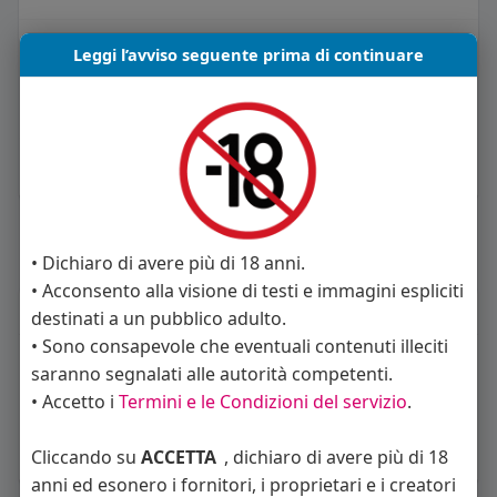
Leggi l’avviso seguente prima di continuare
Ale Crazy
10 anni fa
Mmm.
·
0
Carica piu notizie
• Dichiaro di avere più di 18 anni.
• Acconsento alla visione di testi e immagini espliciti
Informazioni Utente
destinati a un pubblico adulto.
• Sono consapevole che eventuali contenuti illeciti
1
post
saranno segnalati alle autorità competenti.
• Accetto i
Termini e le Condizioni del servizio
.
Maschio
44 anni
Cliccando su
ACCETTA
, dichiaro di avere più di 18
Vive in Italia
anni ed esonero i fornitori, i proprietari e i creatori