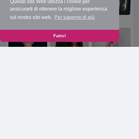
Questo sito Web utilizza i cookie per
assicurarti di ottenere la migliore esperienza
sul nostro sito web.
Per saperne di più
Elisa
Im a genius
Naccio
Fatto!
Coppia per voyeur
Paola
MINTORE
Andrea
Andre
mienne