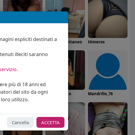
agini espliciti destinati a
Alex / Sara Rimin
Angelica Cattaneo
Himeros
enuti illeciti saranno
servizio
.
vere più di 18 anni ed
eatori del sito da ogni
callmevittoria
Elisa Esposito
Mandrillo_76
loro utilizzo.
Cancella
ACCETTA