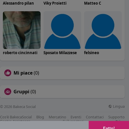
Alessandro pilan
Viky Proietti
Matteo C
roberto cincinnati
Sposato Milazzese
felsineo
Mi piace
(0)
Gruppi
(0)
Lingua
© 2026 Bakeca Social
Cos'è BakecaSocial
Blog
Mercatino
Eventi
Contattaci
Supporto
Centro Assistenza
Sviluppatori
Più
Fatto!