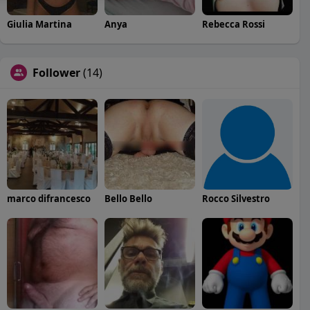
Giulia Martina
Anya
Rebecca Rossi
Follower
(14)
marco difrancesco
Bello Bello
Rocco Silvestro