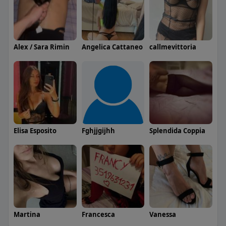
Alex / Sara Rimin
Angelica Cattaneo
callmevittoria
Elisa Esposito
Fghjjgijhh
Splendida Coppia
Martina
Francesca
Vanessa