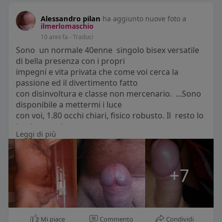
Alessandro pilan
ha aggiunto nuove foto a
ilmerlomaschio
10 anni fa
- Traduci
Sono un normale 40enne singolo bisex versatile
di bella presenza con i propri
impegni e vita privata che come voi cerca la
passione ed il divertimento fatto
con disinvoltura e classe non mercenario. ...Sono
disponibile a mettermi i luce
con voi, 1.80 occhi chiari, fisico robusto. Il resto lo
lascio scoprire a
Leggi di più
voi...
Possiamo incontrarci e organizzare il seguito
insieme Metto a disposizione
+7
passione discrezione cura ed igiene, ma
soprattutto la testa. ... baci
solo per coppie decise ............no single e no mille
chiamate e mail
Mi piace
Commento
Condividi