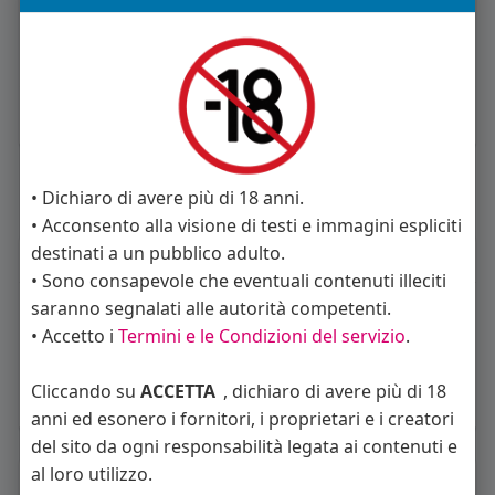
Bel 40enne single bisex
versatile
·
0
Carica piu notizie
• Dichiaro di avere più di 18 anni.
• Acconsento alla visione di testi e immagini espliciti
destinati a un pubblico adulto.
Informazioni Utente
• Sono consapevole che eventuali contenuti illeciti
2
post
saranno segnalati alle autorità competenti.
• Accetto i
Termini e le Condizioni del servizio
.
Maschio
50 anni
Cliccando su
ACCETTA
, dichiaro di avere più di 18
Vive in Italia
anni ed esonero i fornitori, i proprietari e i creatori
del sito da ogni responsabilità legata ai contenuti e
al loro utilizzo.
About