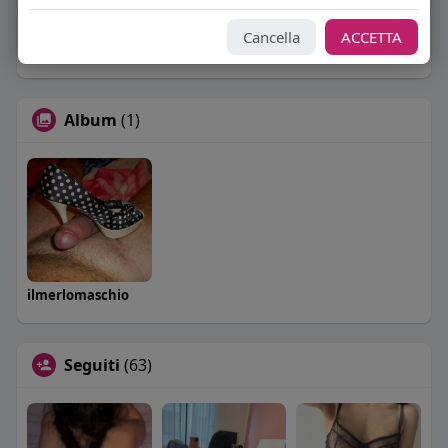
Sto cercando:
coppie
Cancella
ACCETTA
Orientamento sessuale:
bisessuale
Album
(1)
ilmerlomaschio
Seguiti
(63)