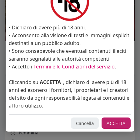
• Dichiaro di avere più di 18 anni.
• Acconsento alla visione di testi e immagini espliciti
destinati a un pubblico adulto.
Mi piace
Commento
Condividi
• Sono consapevole che eventuali contenuti illeciti
saranno segnalati alle autorità competenti.
• Accetto i
Termini e le Condizioni del servizio
.
Cliccando su
ACCETTA
, dichiaro di avere più di 18
Carica piu notizie
anni ed esonero i fornitori, i proprietari e i creatori
del sito da ogni responsabilità legata ai contenuti e
al loro utilizzo.
Informazioni Utente
8
post
Cancella
ACCETTA
Femmina