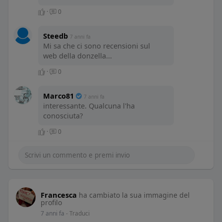
·
0
Steedb
7 anni fa
Mi sa che ci sono recensioni sul
web della donzella...
·
0
Marco81
7 anni fa
interessante. Qualcuna l'ha
conosciuta?
·
0
Francesca
ha cambiato la sua immagine del
profilo
7 anni fa
- Traduci