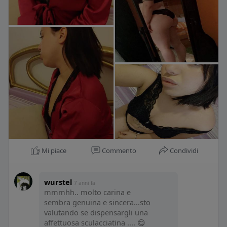
Mi piace
Commento
Condividi
wurstel
7 anni fa
mmmhh.. molto carina e
sembra genuina e sincera...sto
valutando se dispensargli una
affettuosa sculacciatina .... 😋