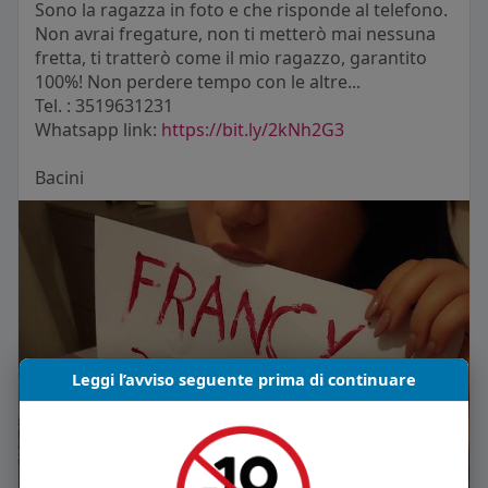
Sono la ragazza in foto e che risponde al telefono.
Non avrai fregature, non ti metterò mai nessuna
fretta, ti tratterò come il mio ragazzo, garantito
100%! Non perdere tempo con le altre...
Tel. : 3519631231
Whatsapp link:
https://bit.ly/2kNh2G3
Bacini
Leggi l’avviso seguente prima di continuare