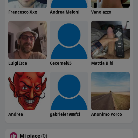
Francesco Xxx
Andrea Meloni
Vanolazzo
Luigi Isca
Cecemel85
Mattia Bibi
Andrea
gabriele1989fci
Anonimo Porco
Mi piace
(0)