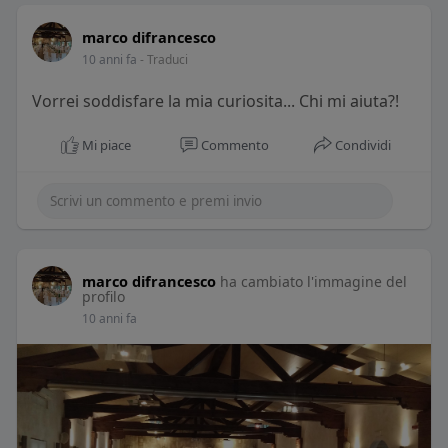
marco difrancesco
10 anni fa
- Traduci
Vorrei soddisfare la mia curiosita... Chi mi aiuta?!
Mi piace
Commento
Condividi
marco difrancesco
ha cambiato l'immagine del
profilo
10 anni fa