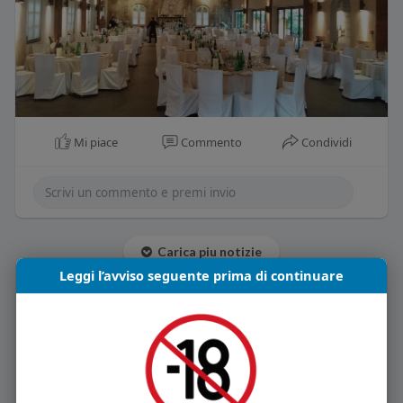
Mi piace
Commento
Condividi
Carica piu notizie
Leggi l’avviso seguente prima di continuare
Informazioni Utente
2
post
Maschio