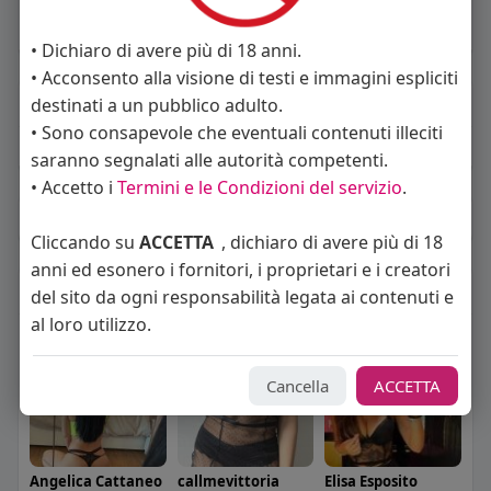
52 anni
Vive in Italia
• Dichiaro di avere più di 18 anni.
• Acconsento alla visione di testi e immagini espliciti
About
destinati a un pubblico adulto.
• Sono consapevole che eventuali contenuti illeciti
Sto cercando:
uomini
saranno segnalati alle autorità competenti.
• Accetto i
Termini e le Condizioni del servizio
.
Album
(0)
Cliccando su
ACCETTA
, dichiaro di avere più di 18
anni ed esonero i fornitori, i proprietari e i creatori
Seguiti
(51)
del sito da ogni responsabilità legata ai contenuti e
al loro utilizzo.
Cancella
ACCETTA
Angelica Cattaneo
callmevittoria
Elisa Esposito