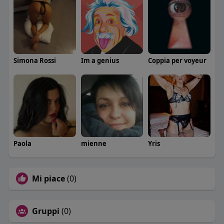
Simona Rossi
Im a genius
Coppia per voyeur
Paola
mienne
Yris
Mi piace
(0)
Gruppi
(0)