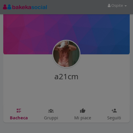
Ospite
a21cm
Bacheca
Gruppi
Mi piace
Seguiti