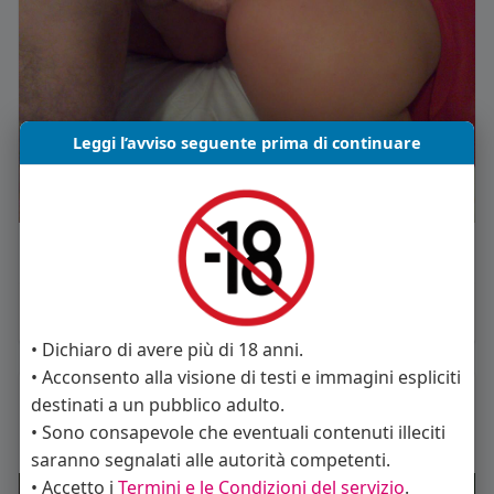
Leggi l’avviso seguente prima di continuare
Mi piace
Commento
Condividi
• Dichiaro di avere più di 18 anni.
• Acconsento alla visione di testi e immagini espliciti
destinati a un pubblico adulto.
a21cm
ha cambiato l'immagine del profilo
10 anni fa
• Sono consapevole che eventuali contenuti illeciti
saranno segnalati alle autorità competenti.
• Accetto i
Termini e le Condizioni del servizio
.