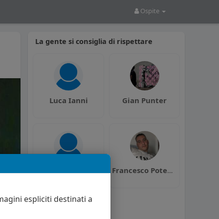
Ospite
La gente si consiglia di rispettare
Luca Ianni
Gian Punter
SluttyGuy97
Francesco Potenza
agini espliciti destinati a