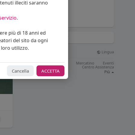
enuti illeciti saranno
Raulprinci
servizio
.
vere più di 18 anni ed
Hashtag di tendenza!
eatori del sito da ogni
loro utilizzo.
Lingua
© 2026 Bakeca Social
Cos'è BakecaSocial
Blog
Mercatino
Eventi
Contattaci
Supporto
Centro Assistenza
Cancella
ACCETTA
Sviluppatori
Più