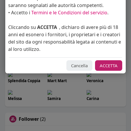
saranno segnalati alle autorità competenti.
Orientamento sessuale:
eterosessuale
• Accetto i
Termini e le Condizioni del servizio
.
Album
(0)
Cliccando su
ACCETTA
, dichiaro di avere più di 18
anni ed esonero i fornitori, i proprietari e i creatori
del sito da ogni responsabilità legata ai contenuti e
Seguiti
(49)
al loro utilizzo.
Angelica Cattaneo
callmevittoria
Elisa Esposito
Cancella
ACCETTA
Splendida Coppia
Mart Mart
Veronica
Melissa
Samira
Carina
Follower
(2)