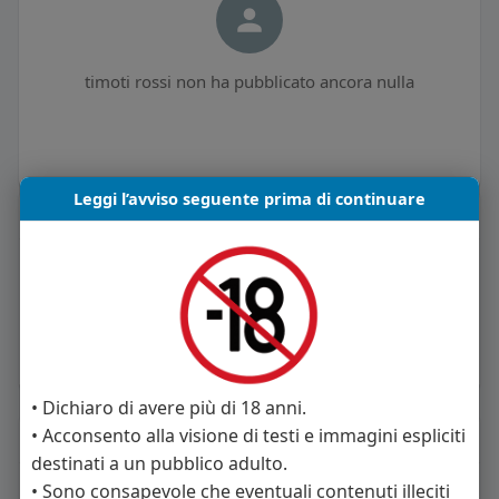
timoti rossi non ha pubblicato ancora nulla
Leggi l’avviso seguente prima di continuare
Informazioni Utente
0
post
Maschio
53 anni
Vive in Italia
• Dichiaro di avere più di 18 anni.
• Acconsento alla visione di testi e immagini espliciti
About
destinati a un pubblico adulto.
Sto cercando:
donne
• Sono consapevole che eventuali contenuti illeciti