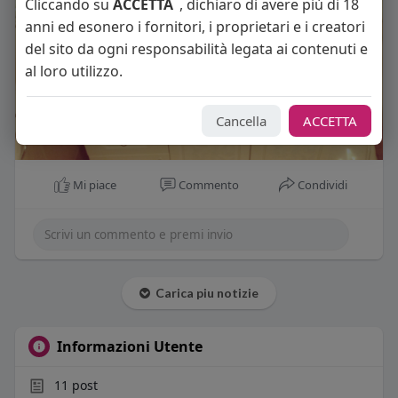
Cliccando su
ACCETTA
, dichiaro di avere più di 18
anni ed esonero i fornitori, i proprietari e i creatori
del sito da ogni responsabilità legata ai contenuti e
al loro utilizzo.
Cancella
ACCETTA
Mi piace
Commento
Condividi
Carica piu notizie
Informazioni Utente
11
post