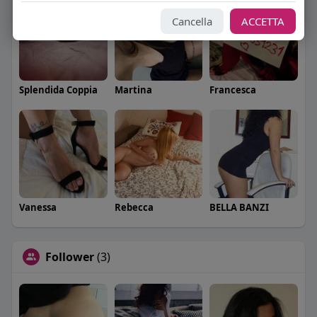
Cancella
ACCETTA
Splendida Coppia
Martina
Francesca
Vanessa
Rebecca
BELLA BANZI
Follower
(3)