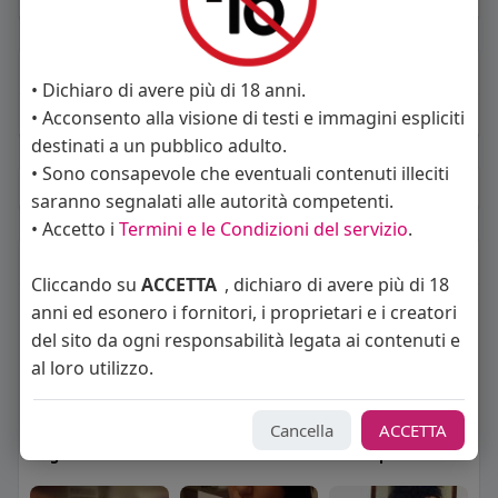
About
• Dichiaro di avere più di 18 anni.
• Acconsento alla visione di testi e immagini espliciti
Sto cercando:
donne
destinati a un pubblico adulto.
• Sono consapevole che eventuali contenuti illeciti
Album
(0)
saranno segnalati alle autorità competenti.
• Accetto i
Termini e le Condizioni del servizio
.
Seguiti
(26)
Cliccando su
ACCETTA
, dichiaro di avere più di 18
anni ed esonero i fornitori, i proprietari e i creatori
del sito da ogni responsabilità legata ai contenuti e
al loro utilizzo.
Cancella
ACCETTA
Angelica Cattaneo
callmevittoria
Elisa Esposito