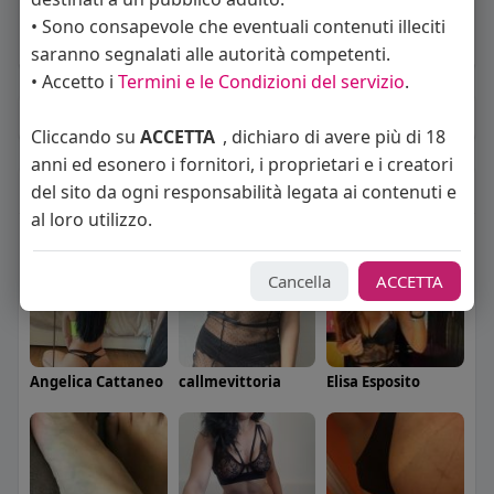
Sto cercando:
donne
• Sono consapevole che eventuali contenuti illeciti
Orientamento sessuale:
eterosessuale
saranno segnalati alle autorità competenti.
• Accetto i
Termini e le Condizioni del servizio
.
Album
(0)
Cliccando su
ACCETTA
, dichiaro di avere più di 18
anni ed esonero i fornitori, i proprietari e i creatori
Seguiti
(15)
del sito da ogni responsabilità legata ai contenuti e
al loro utilizzo.
Cancella
ACCETTA
Angelica Cattaneo
callmevittoria
Elisa Esposito