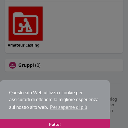
Amateur Casting
Gruppi
(0)
© 2026 Bakeca Social
Questo sito Web utilizza i cookie per
Home
Cos'è BakecaSocial
Annunci
Mercatino
Blog
assicurarti di ottenere la migliore esperienza
Eventi
Contattaci
Privacy Policy
Condizioni d'uso
sul nostro sito web.
Per saperne di più
Richiedi rimborso abbonamento PRO
Sviluppatori
Centro Assistenza
Supporto
Lingua
Fatto!