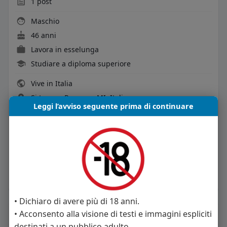
1
post
Maschio
46 anni
Lavora in esselunga
Studiare a diploma superiore
Vive in Italia
Si trova a Rozzano, MI, Italia
Leggi l’avviso seguente prima di continuare
• Dichiaro di avere più di 18 anni.
About
• Acconsento alla visione di testi e immagini espliciti
destinati a un pubblico adulto.