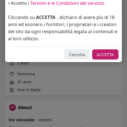
• Accetto i
Termini e le Condizioni del servizio
.
Cliccando su
ACCETTA
, dichiaro di avere più di 18
anni ed esonero i fornitori, i proprietari e i creatori
del sito da ogni responsabilità legata ai contenuti e
Carica piu notizie
al loro utilizzo.
Informazioni Utente
Cancella
ACCETTA
3
post
Femmina
31 anni
Vive in Italia
About
Sto cercando:
uomini