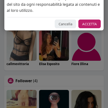
del sito da ogni responsabilità legata ai contenuti e
al loro utilizzo.
Cancella
ACCETTA
Martina Pace
Angelica Cattaneo
Himeros
callmevittoria
Elisa Esposito
Fiore Illina
Follower
(4)