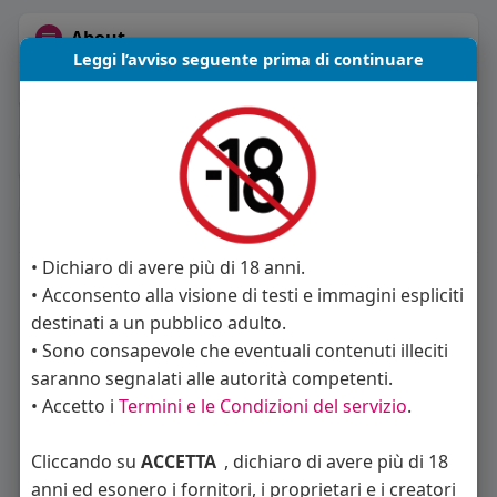
About
Leggi l’avviso seguente prima di continuare
Sto cercando:
donne
Album
(0)
Seguiti
(137)
• Dichiaro di avere più di 18 anni.
• Acconsento alla visione di testi e immagini espliciti
destinati a un pubblico adulto.
• Sono consapevole che eventuali contenuti illeciti
saranno segnalati alle autorità competenti.
• Accetto i
Termini e le Condizioni del servizio
.
Tiny Brown girl
Alex / Sara Rimin
Italy Social Media Consultant
Cliccando su
ACCETTA
, dichiaro di avere più di 18
anni ed esonero i fornitori, i proprietari e i creatori