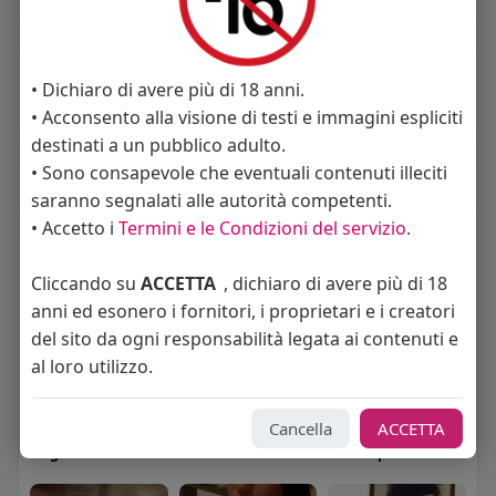
About
• Dichiaro di avere più di 18 anni.
• Acconsento alla visione di testi e immagini espliciti
Sto cercando:
donne
destinati a un pubblico adulto.
• Sono consapevole che eventuali contenuti illeciti
Album
(0)
saranno segnalati alle autorità competenti.
• Accetto i
Termini e le Condizioni del servizio
.
Seguiti
(26)
Cliccando su
ACCETTA
, dichiaro di avere più di 18
anni ed esonero i fornitori, i proprietari e i creatori
del sito da ogni responsabilità legata ai contenuti e
al loro utilizzo.
Cancella
ACCETTA
Angelica Cattaneo
callmevittoria
Elisa Esposito