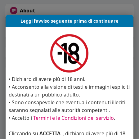
About
Leggi l’avviso seguente prima di continuare
Sto cercando:
donne
Orientamento sessuale:
eterosessuale
Album
(0)
Seguiti
(18)
• Dichiaro di avere più di 18 anni.
• Acconsento alla visione di testi e immagini espliciti
destinati a un pubblico adulto.
• Sono consapevole che eventuali contenuti illeciti
saranno segnalati alle autorità competenti.
• Accetto i
Termini e le Condizioni del servizio
.
Angelica Cattaneo
callmevittoria
Elisa Esposito
Cliccando su
ACCETTA
, dichiaro di avere più di 18