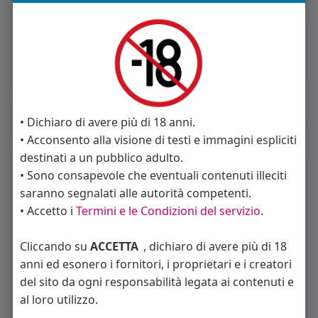
About
Sto cercando:
coppie
Orientamento sessuale:
eterosessuale
Album
(0)
• Dichiaro di avere più di 18 anni.
• Acconsento alla visione di testi e immagini espliciti
destinati a un pubblico adulto.
Seguiti
(17)
• Sono consapevole che eventuali contenuti illeciti
saranno segnalati alle autorità competenti.
• Accetto i
Termini e le Condizioni del servizio
.
Cliccando su
ACCETTA
, dichiaro di avere più di 18
anni ed esonero i fornitori, i proprietari e i creatori
del sito da ogni responsabilità legata ai contenuti e
Angelica Cattaneo
callmevittoria
Elisa Esposito
al loro utilizzo.