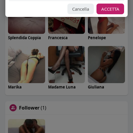
Cancella
ACCETTA
Splendida Coppia
Francesca
Penelope
Marika
Madame Luna
Giuliana
Follower
(1)