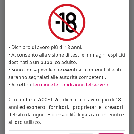
About
Sto cercando:
donne
Album
(0)
• Dichiaro di avere più di 18 anni.
• Acconsento alla visione di testi e immagini espliciti
Seguiti
(16)
destinati a un pubblico adulto.
• Sono consapevole che eventuali contenuti illeciti
saranno segnalati alle autorità competenti.
• Accetto i
Termini e le Condizioni del servizio
.
Cliccando su
ACCETTA
, dichiaro di avere più di 18
anni ed esonero i fornitori, i proprietari e i creatori
del sito da ogni responsabilità legata ai contenuti e
Angelica Cattaneo
callmevittoria
Elisa Esposito
al loro utilizzo.