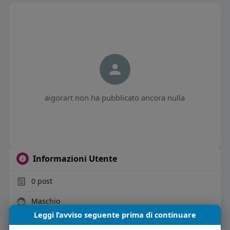
aigorart non ha pubblicato ancora nulla
Informazioni Utente
0
post
Maschio
Leggi l’avviso seguente prima di continuare
Vive in Italia