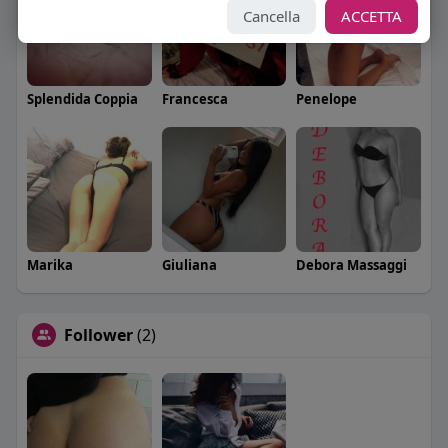
Cancella
ACCETTA
Splendida Coppia
Francesca
Penelope
Marika
Giuliana
Debora Massaggi
Follower
(2)