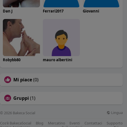
Dan J
Ferrari2017
Giovanni
Robybb80
mauro albertini
Mi piace
(0)
Gruppi
(1)
Lingua
© 2026 Bakeca Social
Cos'è BakecaSocial
Blog
Mercatino
Eventi
Contattaci
Supporto