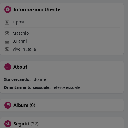
Informazioni Utente
1
post
Maschio
39 anni
Vive in Italia
About
Sto cercando:
donne
Orientamento sessuale:
eterosessuale
Album
(0)
Seguiti
(27)