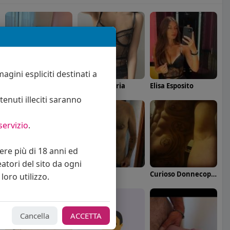
agini espliciti destinati a
Angelica Cattaneo
callmevittoria
Elisa Esposito
enuti illeciti saranno
servizio
.
vere più di 18 anni ed
eatori del sito da ogni
Federica
Kiko
Curioso Donnecoppie
loro utilizzo.
Cancella
ACCETTA