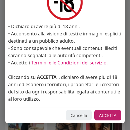
2
post
Maschio
• Dichiaro di avere più di 18 anni.
44 anni
• Acconsento alla visione di testi e immagini espliciti
Vive in Italia
destinati a un pubblico adulto.
• Sono consapevole che eventuali contenuti illeciti
About
saranno segnalati alle autorità competenti.
• Accetto i
Termini e le Condizioni del servizio
.
Sto cercando:
donne
Cliccando su
ACCETTA
, dichiaro di avere più di 18
Album
(0)
anni ed esonero i fornitori, i proprietari e i creatori
del sito da ogni responsabilità legata ai contenuti e
al loro utilizzo.
Seguiti
(32)
Cancella
ACCETTA