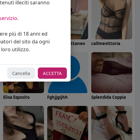
enuti illeciti saranno
servizio
.
vere più di 18 anni ed
eatori del sito da ogni
Alex / Sara Rimin
Angelica Cattaneo
callmevittoria
loro utilizzo.
Cancella
ACCETTA
Elisa Esposito
Fghjjgijhh
Splendida Coppia