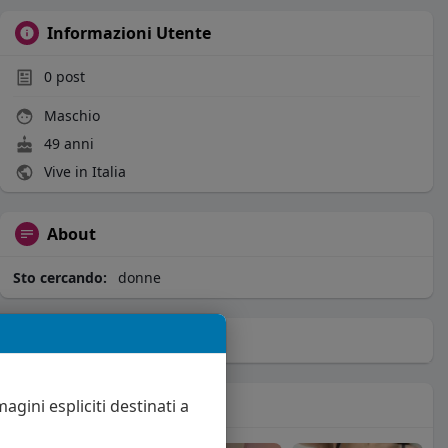
Informazioni Utente
0
post
Maschio
49 anni
Vive in Italia
About
Sto cercando:
donne
Album
(0)
Seguiti
(61)
agini espliciti destinati a