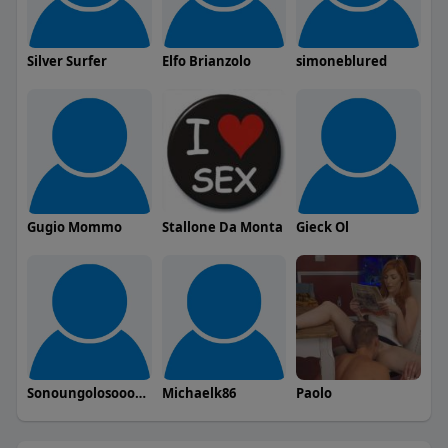
Silver Surfer
Elfo Brianzolo
simoneblured
Gugio Mommo
Stallone Da Monta
Gieck Ol
Sonoungolosoooooooooooo
Michaelk86
Paolo