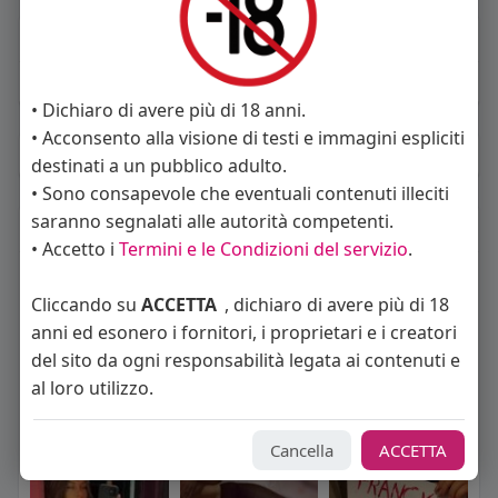
About
Sto cercando:
uomini
• Dichiaro di avere più di 18 anni.
• Acconsento alla visione di testi e immagini espliciti
Album
(0)
destinati a un pubblico adulto.
• Sono consapevole che eventuali contenuti illeciti
saranno segnalati alle autorità competenti.
Seguiti
(17)
• Accetto i
Termini e le Condizioni del servizio
.
Cliccando su
ACCETTA
, dichiaro di avere più di 18
anni ed esonero i fornitori, i proprietari e i creatori
del sito da ogni responsabilità legata ai contenuti e
al loro utilizzo.
rossodisera_69
Angelica Cattaneo
callmevittoria
Cancella
ACCETTA