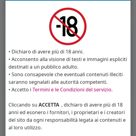
Francesco
10 anni fa
- Traduci
• Dichiaro di avere più di 18 anni.
Buon giorno a tutti
• Acconsento alla visione di testi e immagini espliciti
destinati a un pubblico adulto.
Mi piace
Commento
Condividi
• Sono consapevole che eventuali contenuti illeciti
saranno segnalati alle autorità competenti.
• Accetto i
Termini e le Condizioni del servizio
.
Cliccando su
ACCETTA
, dichiaro di avere più di 18
Carica piu notizie
anni ed esonero i fornitori, i proprietari e i creatori
del sito da ogni responsabilità legata ai contenuti e
Informazioni Utente
al loro utilizzo.