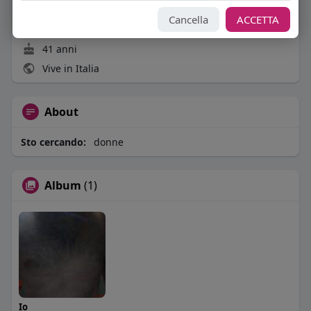
4
post
Cancella
ACCETTA
Maschio
41 anni
Vive in Italia
About
Sto cercando:
donne
Album
(1)
Io