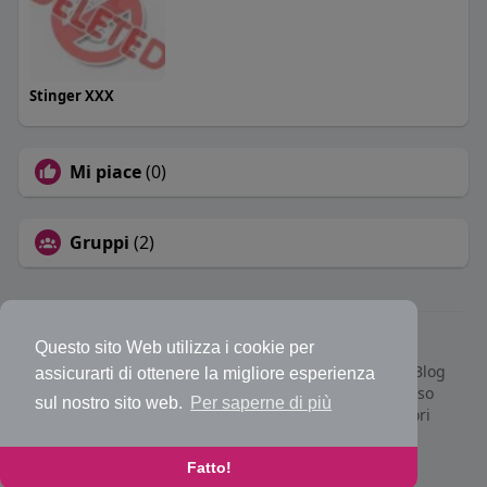
Stinger XXX
Mi piace
(0)
Gruppi
(2)
© 2026 Bakeca Social
Questo sito Web utilizza i cookie per
Home
Cos'è BakecaSocial
Annunci
Mercatino
Blog
assicurarti di ottenere la migliore esperienza
Eventi
Contattaci
Privacy Policy
Condizioni d'uso
sul nostro sito web.
Per saperne di più
Richiedi rimborso abbonamento PRO
Sviluppatori
Centro Assistenza
Supporto
Lingua
Fatto!