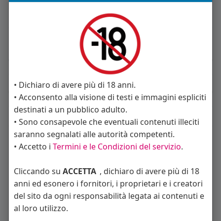
About
Sto cercando:
uomini
Orientamento sessuale:
bisessuale
Album
(0)
• Dichiaro di avere più di 18 anni.
• Acconsento alla visione di testi e immagini espliciti
destinati a un pubblico adulto.
Seguiti
(23)
• Sono consapevole che eventuali contenuti illeciti
saranno segnalati alle autorità competenti.
• Accetto i
Termini e le Condizioni del servizio
.
Cliccando su
ACCETTA
, dichiaro di avere più di 18
anni ed esonero i fornitori, i proprietari e i creatori
del sito da ogni responsabilità legata ai contenuti e
Angelica Cattaneo
callmevittoria
Elisa Esposito
al loro utilizzo.