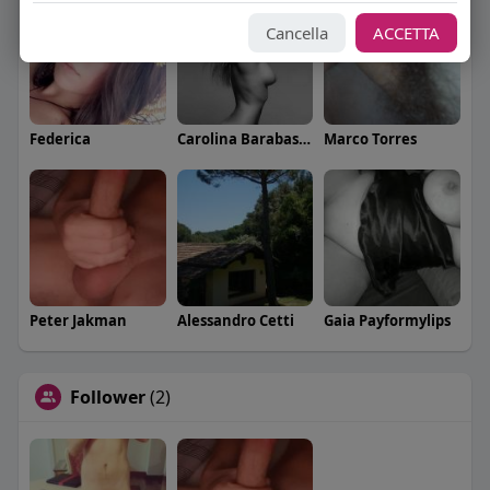
Cancella
ACCETTA
Federica
Carolina Barabaschi
Marco Torres
Peter Jakman
Alessandro Cetti
Gaia Payformylips
Follower
(2)