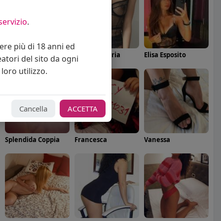
servizio
.
vere più di 18 anni ed
Angelica Cattaneo
callmevittoria
Elisa Esposito
eatori del sito da ogni
loro utilizzo.
Cancella
ACCETTA
Splendida Coppia
Francesca
Vanessa