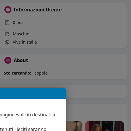
Informazioni Utente
0
post
Maschio
Vive in Italia
About
Sto cercando:
coppie
Album
(0)
Seguiti
(31)
agini espliciti destinati a
enuti illeciti saranno