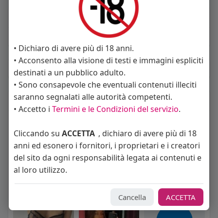
About
Sto cercando:
donne
• Dichiaro di avere più di 18 anni.
• Acconsento alla visione di testi e immagini espliciti
Album
(0)
destinati a un pubblico adulto.
• Sono consapevole che eventuali contenuti illeciti
saranno segnalati alle autorità competenti.
Seguiti
(106)
• Accetto i
Termini e le Condizioni del servizio
.
Cliccando su
ACCETTA
, dichiaro di avere più di 18
anni ed esonero i fornitori, i proprietari e i creatori
del sito da ogni responsabilità legata ai contenuti e
al loro utilizzo.
Alex / Sara Rimin
Angelica Cattaneo
Himeros
Cancella
ACCETTA