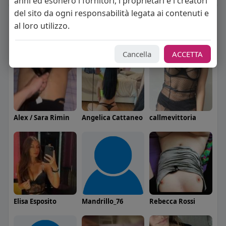
anni ed esonero i fornitori, i proprietari e i creatori
del sito da ogni responsabilità legata ai contenuti e
al loro utilizzo.
Seguiti
(54)
Cancella
ACCETTA
Alex / Sara Rimin
Angelica Cattaneo
callmevittoria
Elisa Esposito
Mandrillo_76
Rebecca Rossi