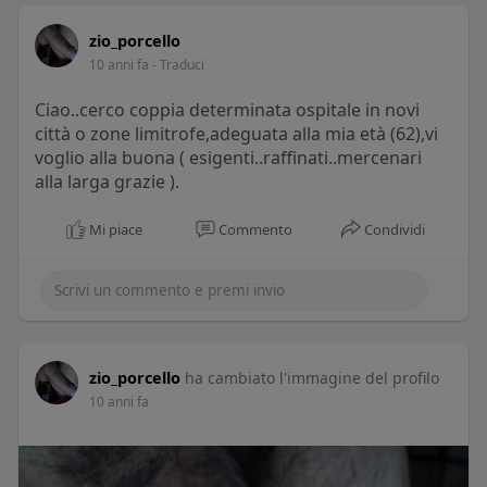
zio_porcello
10 anni fa
- Traduci
Ciao..cerco coppia determinata ospitale in novi
città o zone limitrofe,adeguata alla mia età (62),vi
voglio alla buona ( esigenti..raffinati..mercenari
alla larga grazie ).
Mi piace
Commento
Condividi
zio_porcello
ha cambiato l'immagine del profilo
10 anni fa