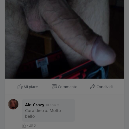
Mi piace
Commento
Condividi
Ale Crazy
10 anni fa
Cura dietro. Molto
bello
·
0