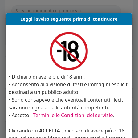
Leggi l’avviso seguente prima di continuare
Carica piu notizie
Informazioni Utente
3
post
Maschio
• Dichiaro di avere più di 18 anni.
Vive in Italia
• Acconsento alla visione di testi e immagini espliciti
destinati a un pubblico adulto.
• Sono consapevole che eventuali contenuti illeciti
About
saranno segnalati alle autorità competenti.
• Accetto i
Termini e le Condizioni del servizio
.
Sto cercando:
coppie
Cliccando su
ACCETTA
, dichiaro di avere più di 18
Album
(0)