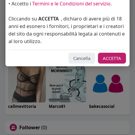
• Accetto i
Termini e le Condizioni del servizio
.
About
Cliccando su
ACCETTA
, dichiaro di avere più di 18
anni ed esonero i fornitori, i proprietari e i creatori
del sito da ogni responsabilità legata ai contenuti e
Album
(0)
al loro utilizzo.
Seguiti
(3)
Cancella
ACCETTA
callmevittoria
Marco81
bakecasocial
Follower
(0)