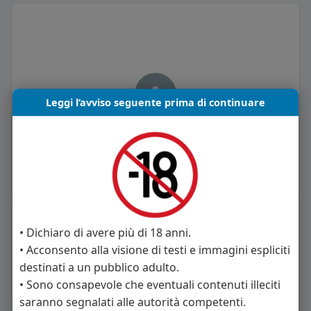
Leggi l’avviso seguente prima di continuare
Marco Lizzi non ha pubblicato ancora nulla
Informazioni Utente
• Dichiaro di avere più di 18 anni.
0
post
• Acconsento alla visione di testi e immagini espliciti
destinati a un pubblico adulto.
Maschio
• Sono consapevole che eventuali contenuti illeciti
Vive in Italia
saranno segnalati alle autorità competenti.