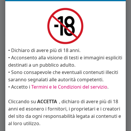
About
Sto cercando:
donne
Album
(0)
• Dichiaro di avere più di 18 anni.
• Acconsento alla visione di testi e immagini espliciti
destinati a un pubblico adulto.
Seguiti
(23)
• Sono consapevole che eventuali contenuti illeciti
saranno segnalati alle autorità competenti.
• Accetto i
Termini e le Condizioni del servizio
.
Cliccando su
ACCETTA
, dichiaro di avere più di 18
anni ed esonero i fornitori, i proprietari e i creatori
del sito da ogni responsabilità legata ai contenuti e
Angelica Cattaneo
callmevittoria
Elisa Esposito
al loro utilizzo.