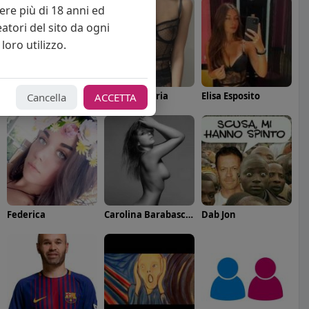
vere più di 18 anni ed
eatori del sito da ogni
loro utilizzo.
Angelica Cattaneo
callmevittoria
Elisa Esposito
Cancella
ACCETTA
Federica
Carolina Barabaschi
Dab Jon