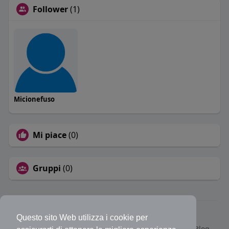
Follower
(1)
Micionefuso
Mi piace
(0)
Gruppi
(0)
© 2026 Bakeca Social
Questo sito Web utilizza i cookie per
Home
Cos'è BakecaSocial
Annunci
Mercatino
Blog