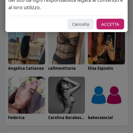
del sito da ogni responsabilità legata ai contenuti e
al loro utilizzo.
Seguiti
(6)
Cancella
ACCETTA
Angelica Cattaneo
callmevittoria
Elisa Esposito
Federica
Carolina Barabaschi
bakecasocial