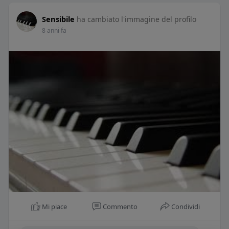
Sensibile
ha cambiato l'immagine del profilo
8 anni fa
Mi piace
Commento
Condividi