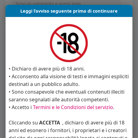
Leggi l’avviso seguente prima di continuare
Carica piu notizie
Informazioni Utente
1
post
Maschio
• Dichiaro di avere più di 18 anni.
• Acconsento alla visione di testi e immagini espliciti
Vive in Italia
destinati a un pubblico adulto.
• Sono consapevole che eventuali contenuti illeciti
About
saranno segnalati alle autorità competenti.
• Accetto i
Termini e le Condizioni del servizio
.
Su di me:
Cerco donne mature (almeno mentalmente)
Cliccando su
ACCETTA
, dichiaro di avere più di 18
anni ed esonero i fornitori, i proprietari e i creatori
Album
(0)