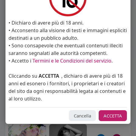
About
• Dichiaro di avere più di 18 anni.
Sto cercando:
donne
• Acconsento alla visione di testi e immagini espliciti
destinati a un pubblico adulto.
Album
(0)
• Sono consapevole che eventuali contenuti illeciti
saranno segnalati alle autorità competenti.
• Accetto i
Termini e le Condizioni del servizio
.
Seguiti
(6)
Cliccando su
ACCETTA
, dichiaro di avere più di 18
anni ed esonero i fornitori, i proprietari e i creatori
del sito da ogni responsabilità legata ai contenuti e
al loro utilizzo.
Cancella
ACCETTA
Angelica Cattaneo
callmevittoria
Elisa Esposito