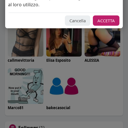
al loro utilizzo.
Seguiti
(5)
Cancella
ACCETTA
callmevittoria
Elisa Esposito
ALESSIA
Marco81
bakecasocial
Follower
(1)