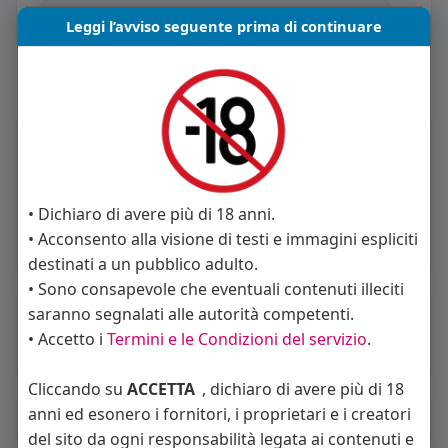
Leggi l’avviso seguente prima di continuare
Carica piu notizie
Informazioni Utente
1
post
• Dichiaro di avere più di 18 anni.
Maschio
• Acconsento alla visione di testi e immagini espliciti
Vive in Italia
destinati a un pubblico adulto.
• Sono consapevole che eventuali contenuti illeciti
About
saranno segnalati alle autorità competenti.
• Accetto i
Termini e le Condizioni del servizio
.
Sto cercando:
donne
Cliccando su
ACCETTA
, dichiaro di avere più di 18
anni ed esonero i fornitori, i proprietari e i creatori
Album
(0)
del sito da ogni responsabilità legata ai contenuti e