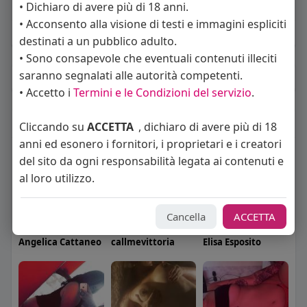
About
• Dichiaro di avere più di 18 anni.
• Acconsento alla visione di testi e immagini espliciti
Sto cercando:
donne
destinati a un pubblico adulto.
• Sono consapevole che eventuali contenuti illeciti
saranno segnalati alle autorità competenti.
Album
(0)
• Accetto i
Termini e le Condizioni del servizio
.
Seguiti
(234)
Cliccando su
ACCETTA
, dichiaro di avere più di 18
anni ed esonero i fornitori, i proprietari e i creatori
del sito da ogni responsabilità legata ai contenuti e
al loro utilizzo.
Cancella
ACCETTA
Angelica Cattaneo
callmevittoria
Elisa Esposito