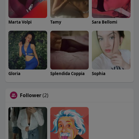
Marta Volpi
Tamy
Sara Bellomi
Gloria
Splendida Coppia
Sophia
Follower
(2)