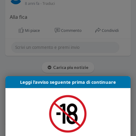
8 anni fa
- Traduci
Alla fica
Mi piace
Commento
Condividi
Carica piu notizie
Leggi l’avviso seguente prima di continuare
Informazioni Utente
2
post
Maschio
Vive in Italia