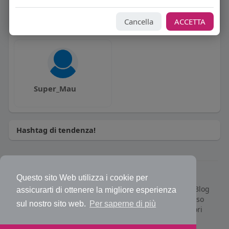
Pepe Rosa
Roberto Frangipane
Cancella
ACCETTA
Super_Mau
Hashtag di tendenza!
© 2026 Bakeca Social
Questo sito Web utilizza i cookie per
Home
Cos'è BakecaSocial
Annunci
Mercatino
Blog
assicurarti di ottenere la migliore esperienza
Eventi
Contattaci
Privacy Policy
Condizioni d'uso
sul nostro sito web.
Per saperne di più
Richiedi rimborso abbonamento PRO
Sviluppatori
Centro Assistenza
Supporto