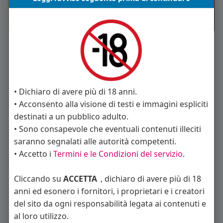
Mi piace
Commento
Condividi
• Dichiaro di avere più di 18 anni.
• Acconsento alla visione di testi e immagini espliciti
La gente si consiglia di rispettare
destinati a un pubblico adulto.
• Sono consapevole che eventuali contenuti illeciti
saranno segnalati alle autorità competenti.
• Accetto i
Termini e le Condizioni del servizio
.
Matthew Scudder
wlf89
Cliccando su
ACCETTA
, dichiaro di avere più di 18
anni ed esonero i fornitori, i proprietari e i creatori
del sito da ogni responsabilità legata ai contenuti e
al loro utilizzo.