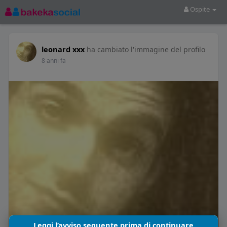
Ospite
leonard xxx
ha cambiato l'immagine del profilo
8 anni fa
Leggi l’avviso seguente prima di continuare